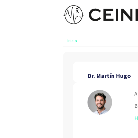
Inicio
Dr. Martín Hugo
A
B
H