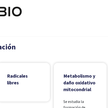
Pasar al contenido principal
ación
Radicales
Metabolismo y
libres
daño oxidativo
mitocondrial
Se estudia la
formación de