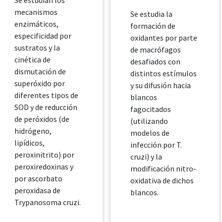
Se estudian los
mecanismos
Se estudia la
enzimáticos,
formación de
especificidad por
oxidantes por parte
sustratos y la
de macrófagos
cinética de
desafiados con
dismutación de
distintos estímulos
superóxido por
y su difusión hacia
diferentes tipos de
blancos
SOD y de reducción
fagocitados
de peróxidos (de
(utilizando
hidrógeno,
modelos de
lipídicos,
infección por T.
peroxinitrito) por
cruzi) y la
peroxiredoxinas y
modificación nitro-
por ascorbato
oxidativa de dichos
peroxidasa de
blancos.
Trypanosoma cruzi.