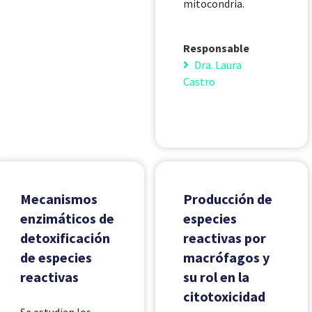
mitocondria.
Responsable
Dra. Laura
Castro
Mecanismos
Producción de
enzimáticos de
especies
detoxificación
reactivas por
de especies
macrófagos y
reactivas
su rol en la
citotoxicidad