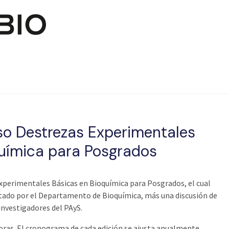
Pasar al contenido principal
so Destrezas Experimentales
uímica para Posgrados
xperimentales Básicas en Bioquímica para Posgrados, el cual
tado por el Departamento de Bioquímica, más una discusión de
 investigadores del PAyS.
horas. El cronograma de cada edición se ajusta anualmente.