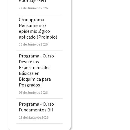
Abordaje-ENT
27 de Junio de 2026
Cronograma -
Pensamiento
epidemiológico
aplicado (Proinbio)
26 de Junio de 2026
Programa - Curso
Destrezas
Experimentales
Básicas en
Bioquímica para
Posgrados
08 de Junio de 2026
Programa - Curso
Fundamentos BH
13 de Marzo de 2026