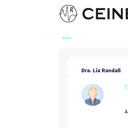
Inicio
Dra. Lía Randall
C
Á