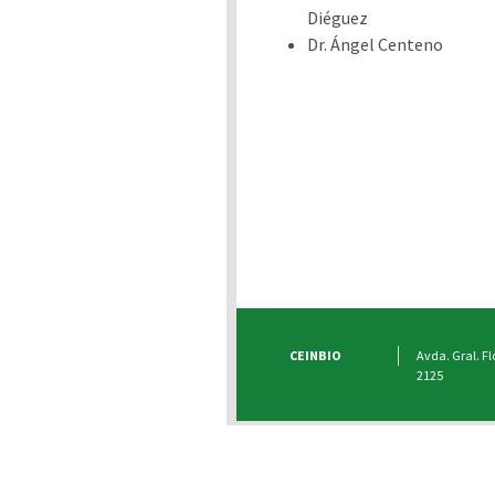
Diéguez
Dr. Ángel Centeno
CEINBIO
Avda. Gral. Fl
2125