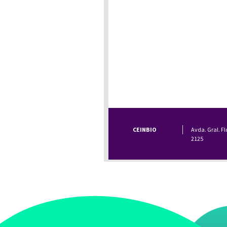
CEINBIO
Avda. Gral. Fl
2125