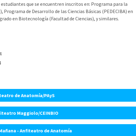
os estudiantes que se encuentren inscritos en: Programa para la
), Programa de Desarrollo de las Ciencias Básicas (PEDECIBA) en
grado en Biotecnología (Facultad de Ciencias), y similares.
4
4
fiteatro de Anatomía/PAyS
nfiteatro Maggiolo/CEINBIO
 Mañana - Anfiteatro de Anatomía