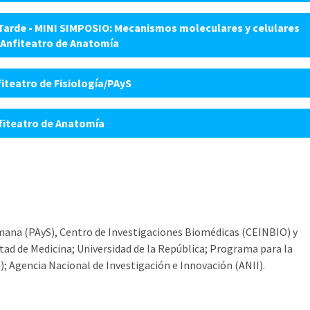
- Tarde - MINI SIMPOSIO: Mecanismos moleculares y celulares
 Anfiteatro de Anatomía
fiteatro de Fisiología/PAyS
nfiteatro de Anatomía
ana (PAyS), Centro de Investigaciones Biomédicas (CEINBIO) y
ad de Medicina; Universidad de la República; Programa para la
); Agencia Nacional de Investigación e Innovación (ANII).