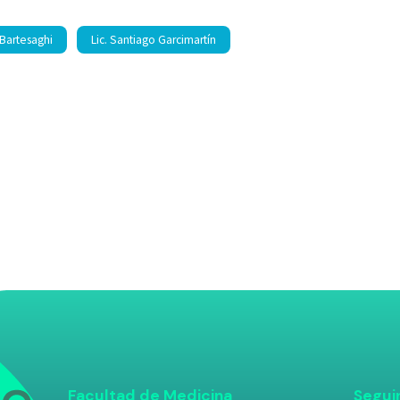
 Bartesaghi
Lic. Santiago Garcimartín
Facultad de Medicina
Segui