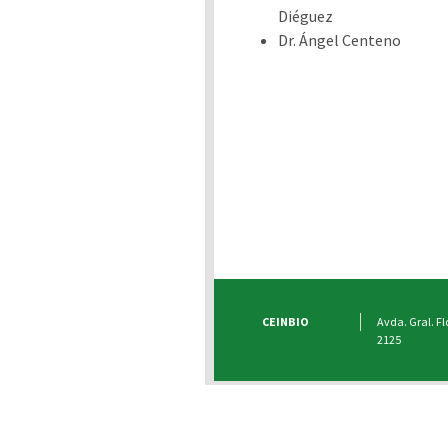
Diéguez
Dr. Ángel Centeno
CEINBIO
Avda. Gral. Fl
2125