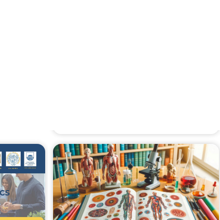
so
5
Curso de posgrado "Bases
Fisicoquímicas de los Alimentos" -
2025
Curso de posgrado "Mitocondria:
bioenergética, metabolismo