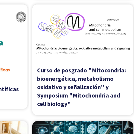
sporte
oléculas
o de
Curso de posgrado "Biología
Estructural en Ciencias Médicas"