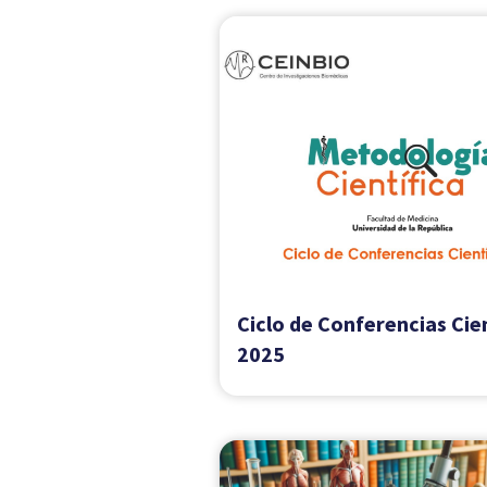
Curso de posgrado "Tran
intracelular dirigido de m
bioactivas mediante el us
nanopartículas"