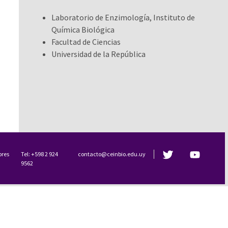
Laboratorio de Enzimología, Instituto de
Química Biológica
Facultad de Ciencias
Universidad de la República
ores
Tel: +598 2 924
contacto@ceinbio.edu.uy
9562