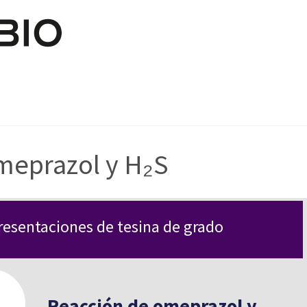
Pasar al contenido principal
meprazol y H₂S
resentaciones de tesina de grado
Reacción de omeprazol y