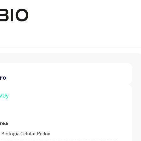
Pasar al contenido principal
yro
VUy
rea
Biología Celular Redox