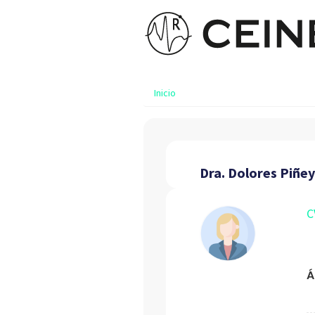
Inicio
Dra. Dolores Piñe
C
Á