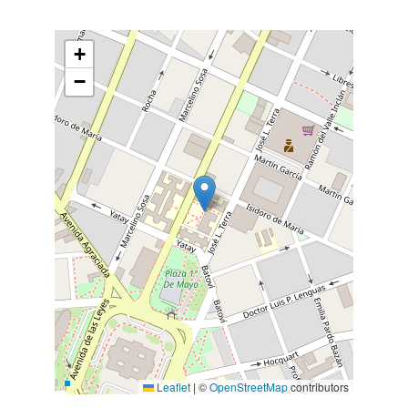
+
−
Leaflet
|
©
OpenStreetMap
contributors