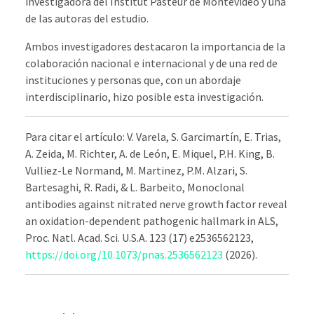
investigadora del Institut Pasteur de Montevideo y una
de las autoras del estudio.
Ambos investigadores destacaron la importancia de la
colaboración nacional e internacional y de una red de
instituciones y personas que, con un abordaje
interdisciplinario, hizo posible esta investigación.
Para citar el artículo: V. Varela, S. Garcimartín, E. Trias,
A. Zeida, M. Richter, A. de León, E. Miquel, P.H. King, B.
Vulliez-Le Normand, M. Martinez, P.M. Alzari, S.
Bartesaghi, R. Radi, & L. Barbeito, Monoclonal
antibodies against nitrated nerve growth factor reveal
an oxidation-dependent pathogenic hallmark in ALS,
Proc. Natl. Acad. Sci. U.S.A. 123 (17) e2536562123,
https://doi.org/10.1073/pnas.2536562123
(2026).