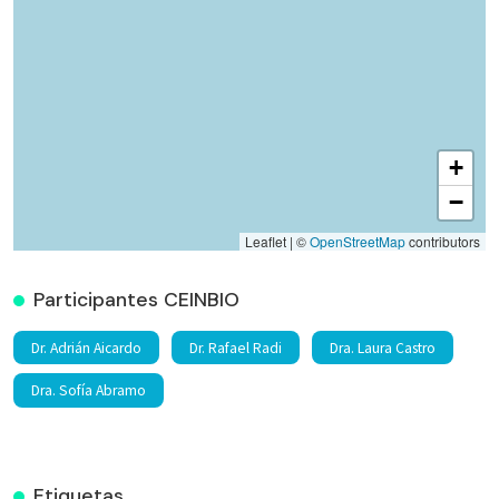
+
−
Leaflet | ©
OpenStreetMap
contributors
Participantes CEINBIO
Dr. Adrián Aicardo
Dr. Rafael Radi
Dra. Laura Castro
Dra. Sofía Abramo
Etiquetas